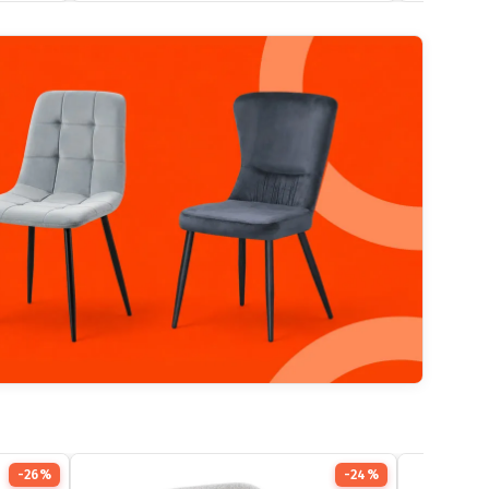
-26%
-24%