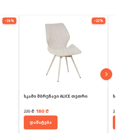
-36%
-22%
სკამი მბრუნავი ALICE თეთრი
სკამი U
საწყისი ფასი იყო: 230 ₾.
მიმდინარე ფასია: 180 ₾.
საწყისი
მიმდინა
180
₾
18
230
₾
230
₾
დამატება
დამატ