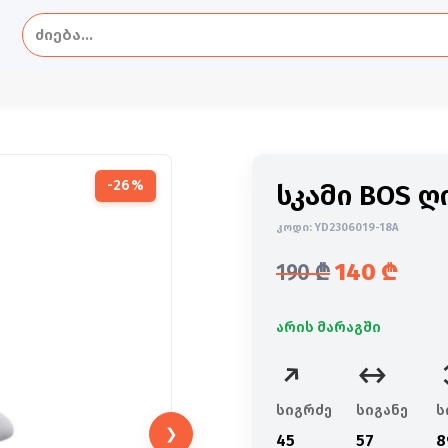
-26%
სკამი BOS 
კოდი:
YD2306019-18A
140
₾
190
₾
საწყისი ფასი ი
მიმდინარე ფას
არის მარაგში
სიგრძე
სიგანე
ს
❯
45
57
8