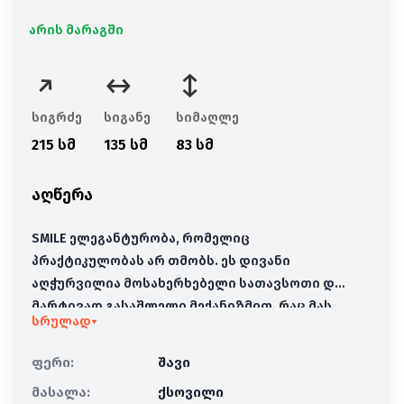
არის მარაგში
სიგრძე
სიგანე
სიმაღლე
215 სმ
135 სმ
83 სმ
აღწერა
SMILE ელეგანტურობა, რომელიც
პრაქტიკულობას არ თმობს. ეს დივანი
აღჭურვილია მოსახერხებელი სათავსოთი და
მარტივად გასაშლელი მექანიზმით, რაც მას
სრულად
▾
იდეალურ საძინებელ ადგილად აქცევს. მუქი
ფერის ქსოვილი განსაკუთრებით
ფერი:
შავი
პრაქტიკულია ყოველდღიური
მასალა:
ქსოვილი
გამოყენებისთვის, რადგან ნაკლებად ითხოვს