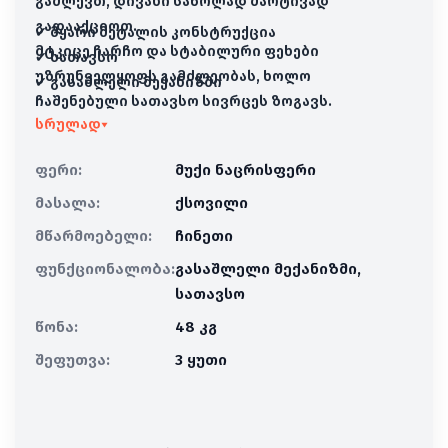
გაძლევთ, დივანი საწოლად მარტივად
გადააქციოთ.
✔ მყარი მეტალის კონსტრუქცია
მტკიცე ჩარჩო და სტაბილური ფეხები
✔ სათავსო
უზრუნველყოფს გამძლეობას, ხოლო
✔ გასაშლელი მექანიზმი
ჩაშენებული სათავსო სივრცეს ზოგავს.
სრულად
▾
ელასტიური პოლიურეთანის ქაფის შიგთავსი
უზრუნველყოფს რბილობას და ხანგრძლივ
ფერი:
მუქი ნაცრისფერი
მხარდაჭერას ყოველდღიური
კომფორტისთვის.
მასალა:
ქსოვილი
მწარმოებელი:
ჩინეთი
ფუნქციონალობა:
გასაშლელი მექანიზმი,
სათავსო
წონა:
48 კგ
შეფუთვა:
3 ყუთი