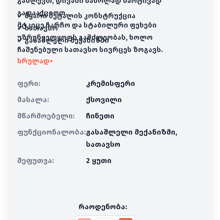
გაძლევთ, დივანი საწოლად მარტივად
გადააქციოთ.
✔ მყარი მეტალის კონსტრუქცია
მტკიცე ჩარჩო და სტაბილური ფეხები
✔ სათავსო
უზრუნველყოფს გამძლეობას, ხოლო
✔ გასაშლელი მექანიზმი
ჩაშენებული სათავსო სივრცეს ზოგავს.
სრულად
▾
ელასტიური პოლიურეთანის ქაფის შიგთავსი
უზრუნველყოფს რბილობას და ხანგრძლივ
ფერი:
კრემისფერი
მხარდაჭერას ყოველდღიური
კომფორტისთვის.
მასალა:
ქსოვილი
მწარმოებელი:
ჩინეთი
ფუნქციონალობა:
გასაშლელი მექანიზმი,
სათავსო
შეფუთვა:
2 ყუთი
რაოდენობა: