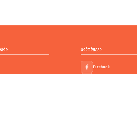
იები
გამომყევი
Facebook
Instagram
ა სკამები
TikTok
ი და რექლაინერი
ლი დივანი
ივანი
ეჯის სამეული