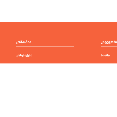
კომპანია
კატეგორ
კონტაქტი
სკამი
ჩვენს შესახებ
მაგიდა
წესები და პირობები
მაგიდა დ
მიწოდების სერვისი
სავარძელ
პერსონალურ მონაცემთა
დაცვის პოლიტიკა
გასაშლე
ბლოგი
კუთხის დ
რბილი ავ